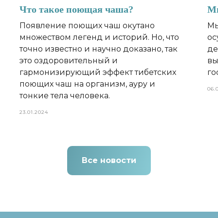
Что такое поющая чаша?
Мы
Появление поющих чаш окутано
Мы
множеством легенд и историй. Но, что
ос
точно известно и научно доказано, так
де
это оздоровительный и
вы
гармонизирующий эффект тибетских
го
поющих чаш на организм, aypy и
06.
тонкие тела человека.
23.01.2024
Все новости